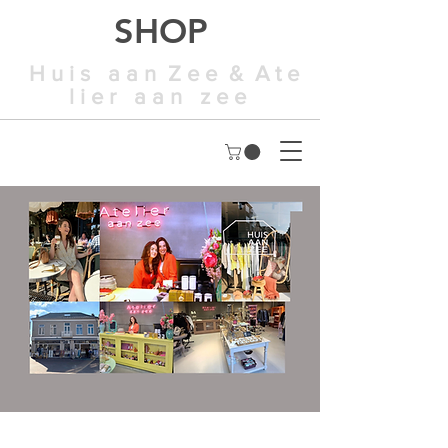
SHOP
H u i s a a n Z e e & A t e
l i e r a a n z e e