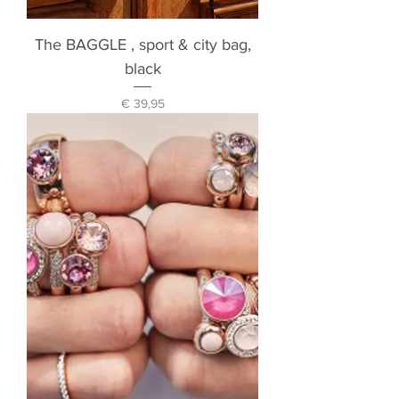
The BAGGLE , sport & city bag,
black
Prijs
€ 39,95