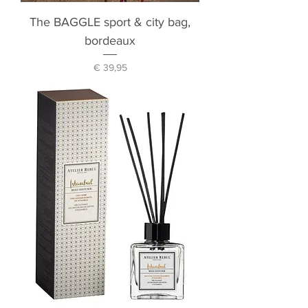
The BAGGLE sport & city bag,
bordeaux
Prijs
€ 39,95