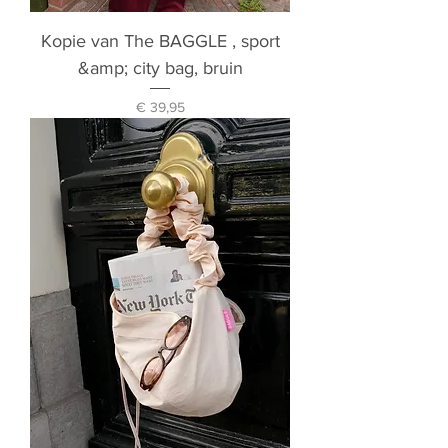
Kopie van The BAGGLE , sport
&amp; city bag, bruin
Prijs
€ 39,95