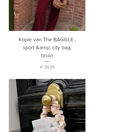
Kopie van The BAGGLE ,
sport &amp; city bag,
bruin
Prijs
€ 39,95