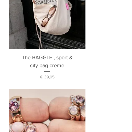
The BAGGLE , sport &
city bag creme
Prijs
€ 39,95