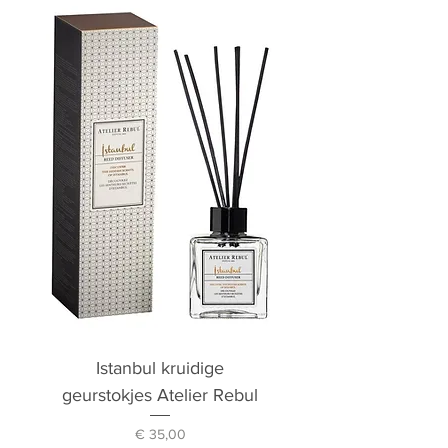
Istanbul kruidige
geurstokjes Atelier Rebul
Prijs
€ 35,00