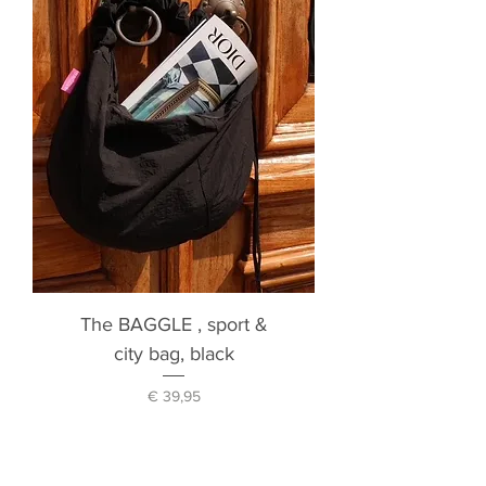
The BAGGLE , sport &
city bag, black
Prijs
€ 39,95