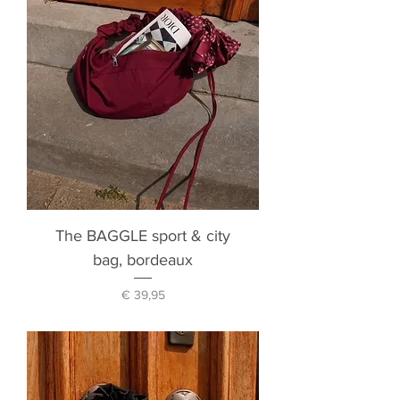
The BAGGLE sport & city
bag, bordeaux
Prijs
€ 39,95