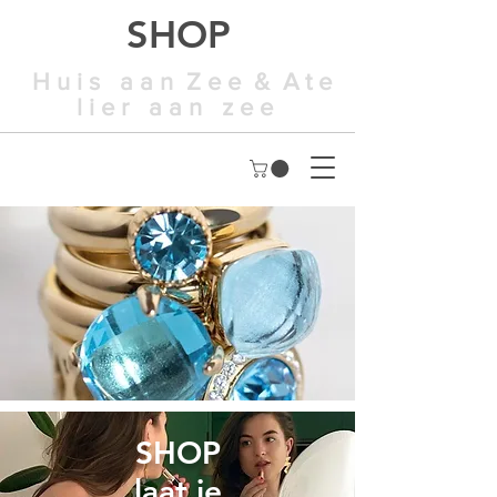
SHOP
H u i s a a n Z e e & A t e
l i e r a a n z e e
SHOP
laat je