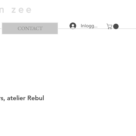
a n z e e
Inloggen
CONTACT
s, atelier Rebul