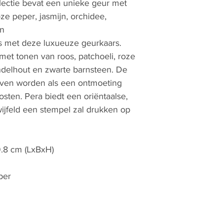
lectie bevat een unieke geur met
oze peper, jasmijn, orchidee,
en
is met deze luxueuze geurkaars.
met tonen van roos, patchoeli, roze
andelhout en zwarte barnsteen. De
even worden als een ontmoeting
sten. Pera biedt een oriëntaalse,
ijfeld een stempel zal drukken op
.8 cm (LxBxH)
ber