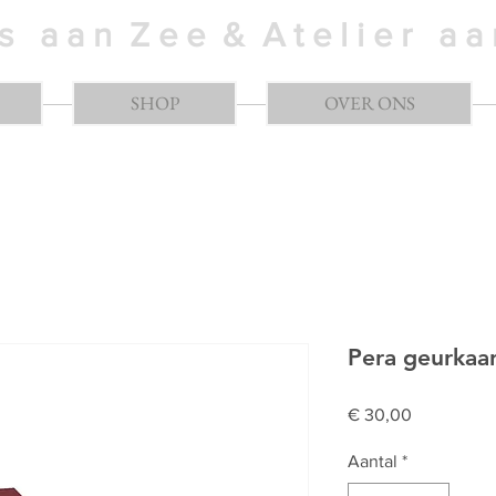
 s a a n Z e e & A t e l i e r a 
SHOP
OVER ONS
Pera geurkaar
Prijs
€ 30,00
Aantal
*