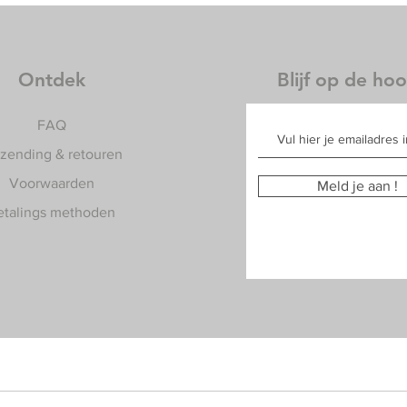
Ontdek
Blijf op de ho
FAQ
rzending & retouren
Voorwaarden
Meld je aan !
etalings methoden