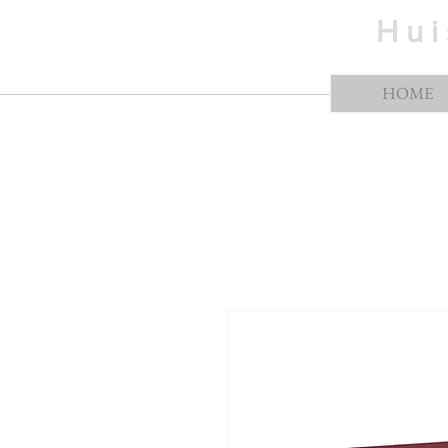
H u i
HOME