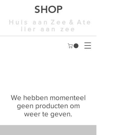
SHOP
H u i s a a n Z e e & A t e
l i e r a a n z e e
We hebben momenteel
geen producten om
weer te geven.