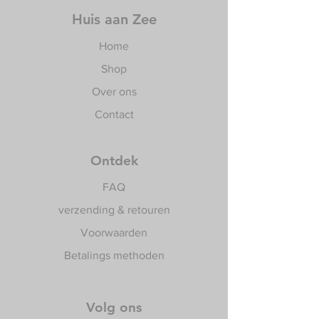
Huis aan Zee
Home
Shop
Over ons
Contact
Ontdek
FAQ
verzending & retouren
Voorwaarden
Betalings methoden
Volg ons