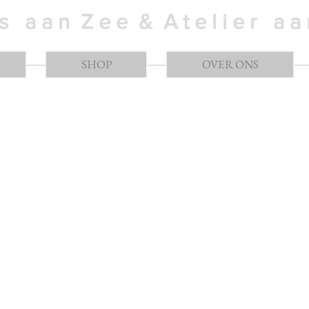
 s a a n Z e e & A t e l i e r a 
SHOP
OVER ONS