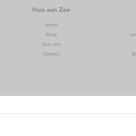
Huis aan Zee
Home
Shop
ve
Over ons
Contact
B