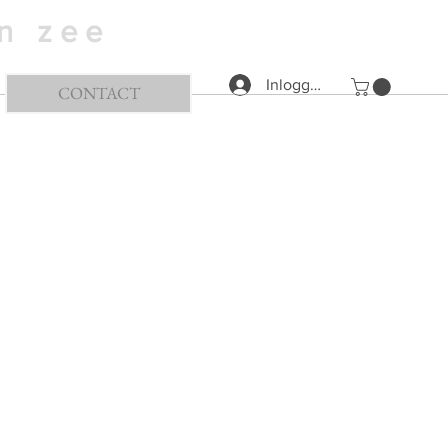
a n z e e
Inloggen
CONTACT