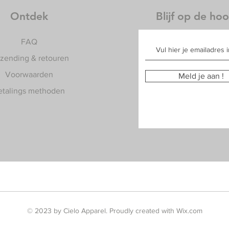
Ontdek
Blijf op de ho
FAQ
rzending & retouren
Voorwaarden
Meld je aan !
etalings methoden
© 2023 by Cielo Apparel. Proudly created with
Wix.com